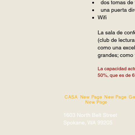
dos tomas de 
una puerta di
Wifi
La sala de conf
(club de lectura
como una excele
grandes; como ve
La capacidad actu
50%, que es de
6
CASA
New Page
New Page
Ge
New Page
1603 North Belt Street
Spokane, WA 99205