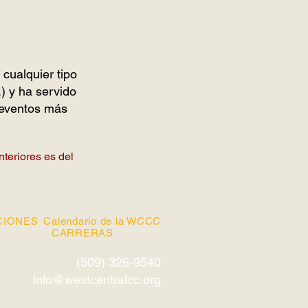
 cualquier tipo
.) y ha servido
a eventos más
nteriores es del
CIONES
Calendario de la WCCC
CARRERAS
(509) 326-9540
info@westcentralcc.org