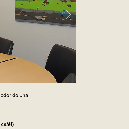
dedor de una
 café!)