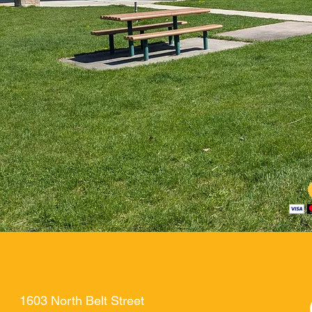
CASA
New Page
New Page
General
Contact
New Page
New Page
DONACIÓN
1603 North Belt Street