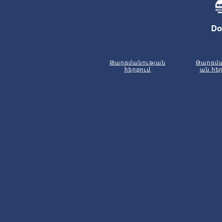
Do
Թարգմանության
Թարգմա
հերքում
ան հե