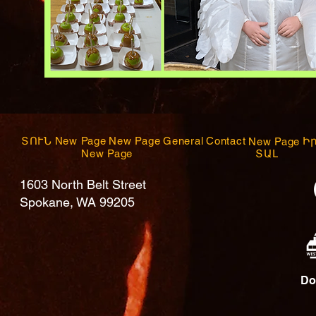
ՏՈՒՆ
New Page
New Page
General
Contact
Ի
New Page
New Page
ՏԱԼ
1603 North Belt Street
Spokane, WA 99205
Do