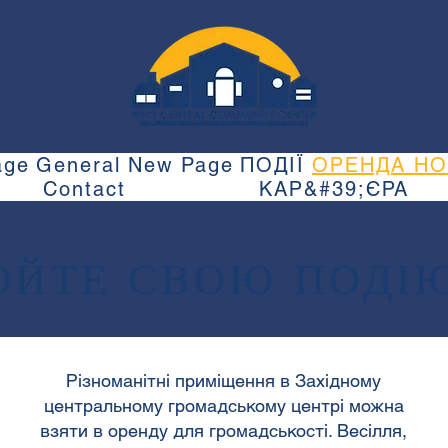
age
General
New Page
ПОДІЇ
ОРЕНДА НО
Contact
КАР&#39;ЄРА
ЙТЕ СВОЮ ПОДІЮ
Різноманітні приміщення в Західному
центральному громадському центрі можна
взяти в оренду для громадськості. Весілля,