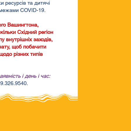
и ресурсів та дитячі
а межами COVID-19.
ого Вашингтона,
кільки Східний регіон
у внутрішніх заходів,
нату, щоб побачити
щодо різних типів
вність і день і час:
9.326.9540.