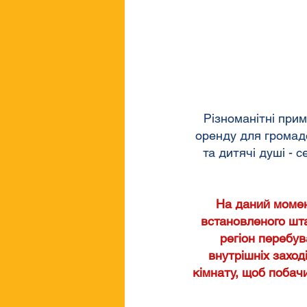
Різноманітні при
оренду для громадс
та дитячі душі - 
На даний момен
встановленого шта
регіон перебув
внутрішніх заход
кімнату, щоб побач