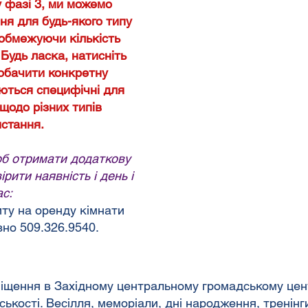
у фазі 3, ми можемо
я для будь-якого типу
 обмежуючи кількість
 Будь ласка, натисніть
побачити конкретну
уються специфічні для
щодо різних типів
стання.
об отримати додаткову
рити наявність і день і
ас:
ту на оренду кімнати
зно
509.326.9540.
міщення в Західному центральному громадському цен
ькості. Весілля, меморіали, дні народження, тренінг