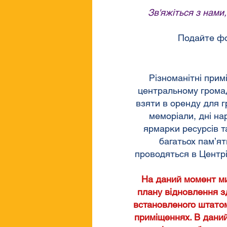
Зв'яжіться з нами
Подайте фо
Різноманітні прим
центральному грома
взяти в оренду для г
меморіали, дні на
ярмарки ресурсів та
багатьох пам’ят
проводяться в Центр
На даний момент ми
плану відновлення з
встановленого штато
приміщеннях. В даний