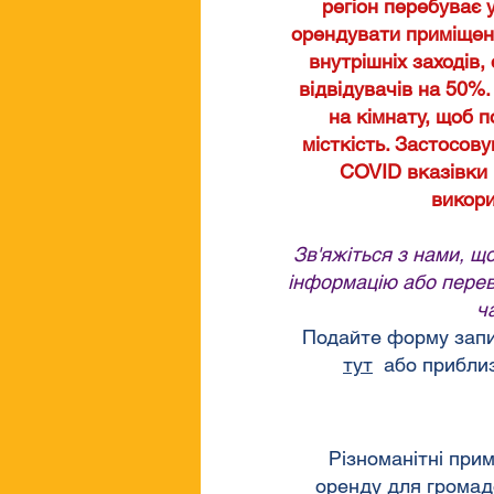
регіон перебуває 
орендувати приміщенн
внутрішніх заходів,
відвідувачів на 50%.
на кімнату, щоб 
місткість. Застосов
COVID вказівки 
викори
Зв'яжіться з нами, щ
інформацію або переві
ч
Подайте форму запи
тут
або прибли
Різноманітні при
оренду для громадс