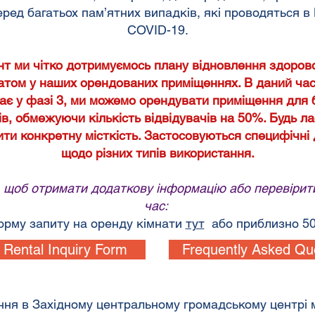
серед багатьох пам’ятних випадків, які проводяться 
COVID-19.
т ми чітко дотримуємось плану відновлення здоров
атом у наших орендованих приміщеннях. В даний час,
ає у фазі 3, ми можемо орендувати приміщення для 
ів, обмежуючи кількість відвідувачів на 50%. Будь ла
ити конкретну місткість. Застосовуються специфічні
щодо різних типів використання.
, щоб отримати додаткову інформацію або перевірити 
час:
рму запиту на оренду кімнати
тут
або приблизно
50
Rental Inquiry Form
Frequently Asked Qu
ння в Західному центральному громадському центрі 