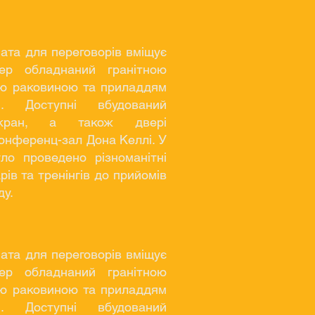
ата для переговорів вміщує
ер обладнаний гранітною
ою раковиною та приладдям
. Доступні вбудований
кран, а також двері
онференц-зал Дона Келлі. У
ло проведено різноманітні
арів та тренінгів до прийомів
ду.
ата для переговорів вміщує
ер обладнаний гранітною
ою раковиною та приладдям
. Доступні вбудований