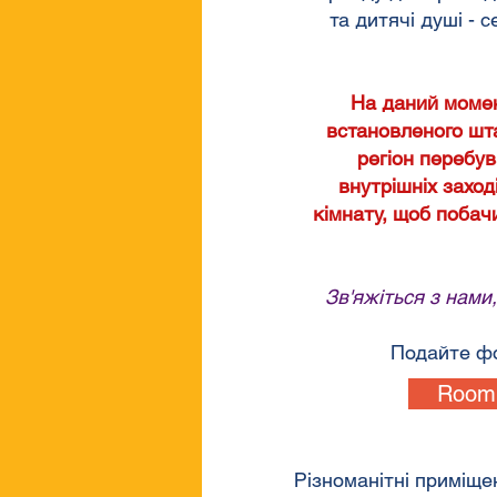
та дитячі душі - 
На даний момен
встановленого шт
регіон перебув
внутрішніх заход
кімнату, щоб побач
Зв'яжіться з нами
Подайте фо
Room 
Різноманітні приміще