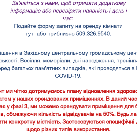
Зв'яжіться з нами, щоб отримати додаткову
інформацію або перевірити наявність і день і
час:
Подайте форму запиту на оренду кімнати
тут
або приблизно
509.326.9540.
міщення в Західному центральному громадському цен
ькості. Весілля, меморіали, дні народження, тренінг
серед багатьох пам’ятних випадків, які проводяться 
COVID-19.
т ми чітко дотримуємось плану відновлення здоров
том у наших орендованих приміщеннях. В даний час,
ає у фазі 3, ми можемо орендувати приміщення для б
ів, обмежуючи кількість відвідувачів на 50%. Будь ла
ити конкретну місткість. Застосовуються специфічні
щодо різних типів використання.