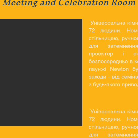
Meeting and Celebration Room
Універсальна кімн
72 людини. Ном
стільницею, ручн
для затемнення
проектор і е
безпосередньо в к
лаунжі Newton бу
заходи - від семін
з будь-якого приво
Універсальна кімн
72 людини. Ном
стільницею, ручн
для затемнення