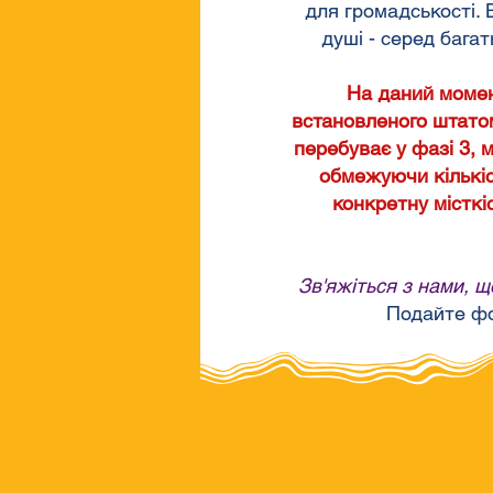
для громадськості. 
душі - серед бага
На даний момен
встановленого штатом
перебуває у фазі 3, 
обмежуючи кількіст
конкретну місткі
Зв'яжіться з нами, щ
Подайте фо