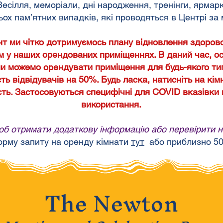
Весілля, меморіали, дні народження, тренінги, ярмарк
тьох пам’ятних випадків, які проводяться в Центрі з
т ми чітко дотримуємось плану відновлення здоров
 у наших орендованих приміщеннях. В даний час, ос
ми можемо орендувати приміщення для будь-якого тип
ь відвідувачів на 50%. Будь ласка, натисніть на кім
сть. Застосовуються специфічні для COVID вказівки 
використання.
об отримати додаткову інформацію або перевірити ная
рму запиту на оренду кімнати
тут
або приблизно
50
The Newton