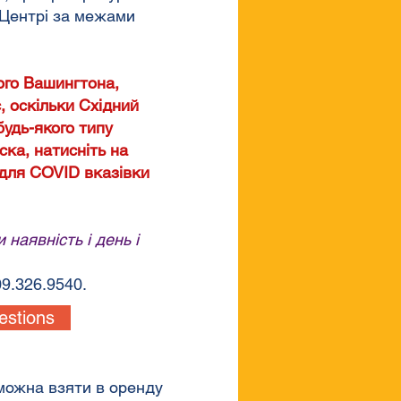
в Центрі за межами
ого Вашингтона,
 оскільки Східний
будь-якого типу
ска, натисніть на
 для COVID вказівки
наявність і день і
9.326.9540.
estions
можна взяти в оренду