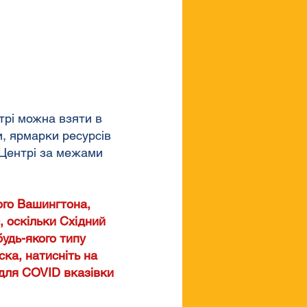
трі можна взяти в
и, ярмарки ресурсів
в Центрі за межами
ого Вашингтона,
 оскільки Східний
удь-якого типу
ска, натисніть на
 для COVID вказівки