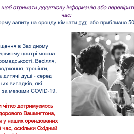
, щоб отримати додаткову інформацію або перевірити 
час:
рму запиту на оренду кімнати
тут
або приблизно
50
іщення в Західному
дському центрі можна
ромадськості. Весілля,
родження, тренінги,
 дитячі душі - серед
них випадків, які
і за межами COVID-19.
 чітко дотримуємось
дорового Вашингтона,
м у наших орендованих
 час, оскільки Східний